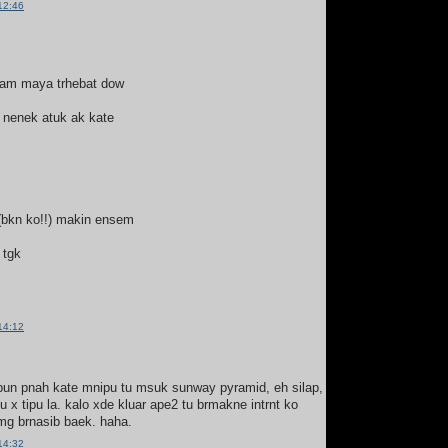
12:46
lam maya trhebat dow
 nenek atuk ak kate
(bkn ko!!) makin ensem
 tgk
14:12
pun pnah kate mnipu tu msuk sunway pyramid, eh silap,
 x tipu la. kalo xde kluar ape2 tu brmakne intrnt ko
mg brnasib baek. haha.
14:32