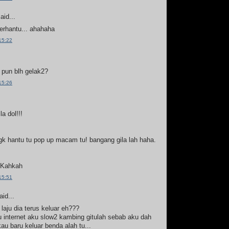
aid...
erhantu... ahahaha
15:22
 pun blh gelak2?
15:26
la dol!!!
tgk hantu tu pop up macam tu! bangang gila lah haha.
 Kahkah
15:51
id...
 laju dia terus keluar eh???
 internet aku slow2 kambing gitulah sebab aku dah
au baru keluar benda alah tu...