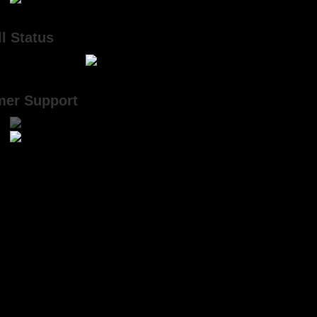
l Status
mer Support