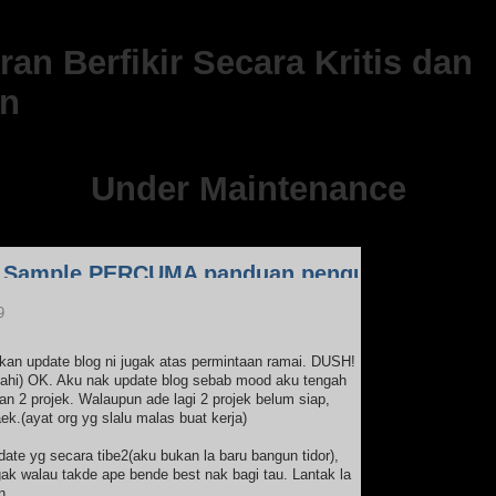
an Berfikir Secara Kritis dan
n
Under Maintenance
UMA panduan pengurusan kewangan bakal peng
9
kan update blog ni jugak atas permintaan ramai. DUSH!
 dahi) OK. Aku nak update blog sebab mood aku tengah
an 2 projek. Walaupun ade lagi 2 projek belum siap,
k.(ayat org yg slalu malas buat kerja)
ate yg secara tibe2(aku bukan la baru bangun tidor),
gak walau takde ape bende best nak bagi tau. Lantak la
n.