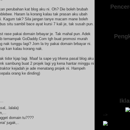
Pencer
an perubahan kat blog aku ni. Oh? Die boleh brubah
mblebee. Haram la korang kalau tak prasan aku ubah
i. Kagum tak? Sila jangan tanye macam mane boleh
s situ sambil bace ayat kursi 7 kali je, tak susah pun.
est rase pakai domain brbayar je. Tak mahal pun. Adek
Pengk
bab ternampak GoDaddy.Com tgh buat promosi murah
ng nak tunggu lagi? Jom la try pakai domain brbayar ni.
tup kan kalau korang nak.
ak tidor kjap lagi. Maaf la sape yg trkena pasal blog aku
 nk sambung buat 2 projek lagi yg kena hantar minggu ni
raktor kejadah je ade menatang projek ni. Hampeh
kepala orang ke dinding)
Ikl
..
sal,..lalala)
,...
-->
engget domain tu????
ai' jugak,..