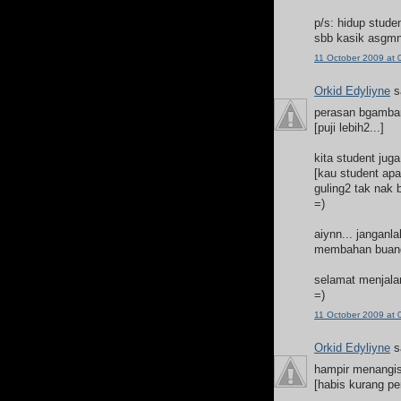
p/s: hidup stud
sbb kasik asgmnt
11 October 2009 at 
Orkid Edyliyne
sa
perasan bgambar
[puji lebih2...]
kita student jug
[kau student apa
guling2 tak nak 
=)
aiynn... janganl
membahan buang
selamat menjalan
=)
11 October 2009 at 
Orkid Edyliyne
sa
hampir menangis
[habis kurang pe