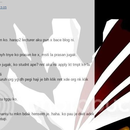
..
15:05
gn ko. harap2 lecturer aku pun x bace blog ni.
pyh tnye ko prasan ke x, msti la prasan jugak.
 jugak, ko studnt ape? nnt aku nk apply kt tmpt ko la.
li
ruh org yg dh pegi haji je blh klik nnt xde org nk klik
ku tggu ko.
 hantu tu mkn bdak hensem je. haha. ko pau je dwit adek
etup.