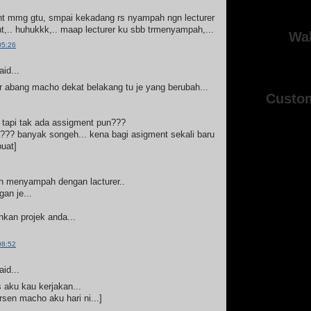
ent mmg gtu, smpai kekadang rs nyampah ngn lecturer
,.. huhukkk,.. maap lecturer ku sbb trmenyampah,...
Wal
05:26
id...
 abang macho dekat belakang tu je yang berubah...
Custo
a tapi tak ada assigment pun???
??? banyak songeh... kena bagi asigment sekali baru
buat]
ah menyampah dengan lacturer..
an je...
kan projek anda...
08:52
id...
 aku kau kerjakan...
rsen macho aku hari ni...]