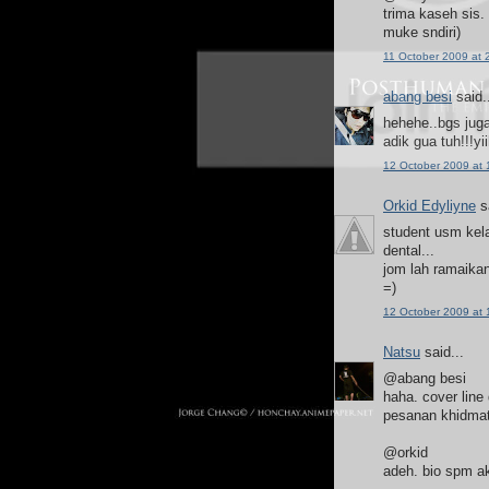
trima kaseh sis
muke sndiri)
11 October 2009 at 
abang besi
said.
hehehe..bgs juga
adik gua tuh!!!yii
12 October 2009 at 
Orkid Edyliyne
sa
student usm kela
dental...
jom lah ramaikan
=)
12 October 2009 at 
Natsu
said...
@abang besi
haha. cover line
pesanan khidmat 
@orkid
adeh. bio spm ak