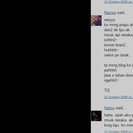
12 October 2009 at 
Nazwa
said...
weyyy
ko mmg pnipu a
dan2 de tpu ak
msuk api neraka
ishhh2~
konon bran2...
huhhhh~
sekor pn tarak..
tp mmg blog ko 
pehhhh
jiwa x tahan dow
ngehh2~
TQ
12 October 2009 at 
Natsu
said...
haha. opah aku 
msuk neraka. aku
kurg laju. ko me
12 October 2009 at 