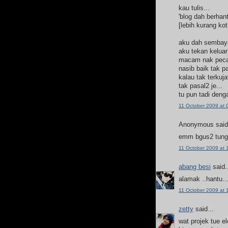
kau tulis...
'blog dah berhan
[lebih kurang ko
aku dah sembaya
aku tekan keluar
macam nak pecah
nasib baik tak p
kalau tak terkuja
tak pasal2 je...
tu pun tadi dengar
11 October 2009 at 
Anonymous said.
emm bgus2 tungg
11 October 2009 at 
abang besi
said.
alamak ..hantu...
11 October 2009 at 
zetty
said...
wat projek tue el