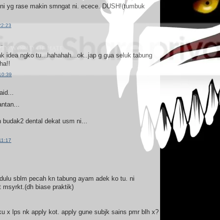
. ni yg rase makin smngat ni. ecece. DUSH!(tumbuk
22:23
..
k idea ngko tu...hahahah...ok..jap g gua seluk tabung
ha!!
10:39
id...
ntan...
 budak2 dental dekat usm ni...
11:17
 dulu sblm pecah kn tabung ayam adek ko tu. ni
msyrkt.(dh biase praktik)
u x lps nk apply kot. apply gune subjk sains pmr blh x?