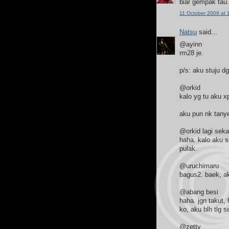
biar gempak tau.
11 October 2009 at 
Natsu
said...
@ayinn
rm28 je.
p/s: aku stuju d
@orkid
kalo yg tu aku x
aku pun nk tanye
@orkid lagi seka
haha. kalo aku su
pulak.
@uruchimaru
bagus2. baek, a
@abang besi
haha. jgn takut,
ko, aku blh tlg s
@zetty