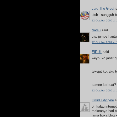
Jard The Great
s
uish.. sungguh b
12 October 2009 at 
Natsu
said...
cis. jumpe hantu
12 October 2009 at 
EIPUL
said...
weyh, ko jahat gi
tekejut kot aku 
camne ko buat?
12 October 2009 at 
Orkid Edyliyne
sa
oh kalau internet
maknanya hari tu
lama buka blog k