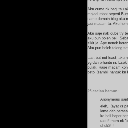
Aku cume nk bagi tau ak
mnjadi robot seperti Bu
name domain blog aku n
jadi macam tu. Aku hembu
Aku saje nak cube try t
aku pun boleh beli. Se
sikit je. Ape nenek kora
Aku pun boleh tolong se
Last but not least, aku n
yg dah brhantu ni. Esok
pulak. Rase macam kont
betol.(sambil hantuk kn 
25 cacian hamun:
Anonymous said.
eleh,..(ayat cr pa
lame dah perasan
ko beli baper h
rase2 mcm nk 'ter
uhuk3!!!