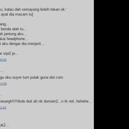
tu, kalau dah semayang boleh tekan ok.'
t ayat dia macam tu]
ng...
 benda alah tu...
 jantung aku...
akai headphone...
t aku dengar dia menjerit...
 sipi2 je...
09:02
..
u aku ouyer turn pulak guna dot.com
10:59
..
wuargh!!!!!tkde duit ah nk domain2...n tk reti..hehehe...
11:42
ok2...