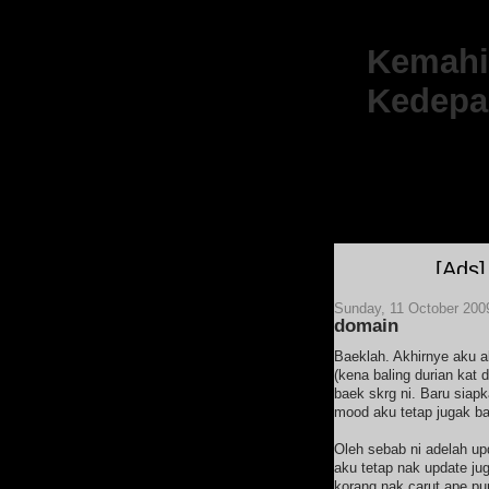
Kemahir
Kedepa
[Ads]
Sample PERC
Sunday, 11 October 200
domain
Baeklah. Akhirnye aku a
(kena baling durian kat
baek skrg ni. Baru siapk
mood aku tetap jugak bae
Oleh sebab ni adelah upd
aku tetap nak update ju
korang nak carut ape pu