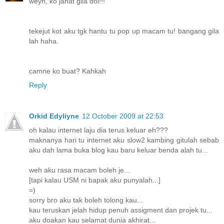
weyh, ko jahat gila dol!!!
tekejut kot aku tgk hantu tu pop up macam tu! bangang gila
lah haha.
camne ko buat? Kahkah
Reply
Orkid Edyliyne
12 October 2009 at 22:53
oh kalau internet laju dia terus keluar eh???
maknanya hari tu internet aku slow2 kambing gitulah sebab
aku dah lama buka blog kau baru keluar benda alah tu...
weh aku rasa macam boleh je...
[tapi kalau USM ni bapak aku punyalah...]
=)
sorry bro aku tak boleh tolong kau...
kau teruskan jelah hidup penuh assigment dan projek tu...
aku doakan kau selamat dunia akhirat...