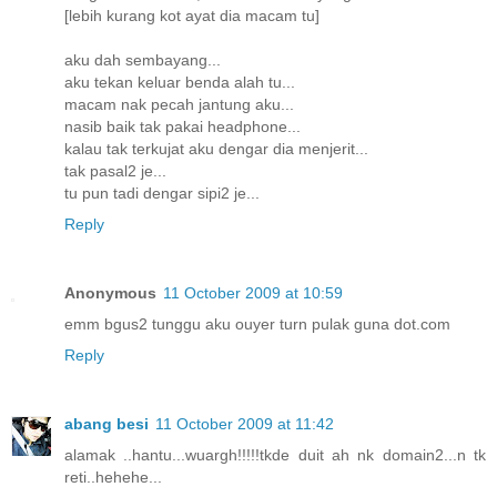
[lebih kurang kot ayat dia macam tu]
aku dah sembayang...
aku tekan keluar benda alah tu...
macam nak pecah jantung aku...
nasib baik tak pakai headphone...
kalau tak terkujat aku dengar dia menjerit...
tak pasal2 je...
tu pun tadi dengar sipi2 je...
Reply
Anonymous
11 October 2009 at 10:59
emm bgus2 tunggu aku ouyer turn pulak guna dot.com
Reply
abang besi
11 October 2009 at 11:42
alamak ..hantu...wuargh!!!!!tkde duit ah nk domain2...n tk
reti..hehehe...