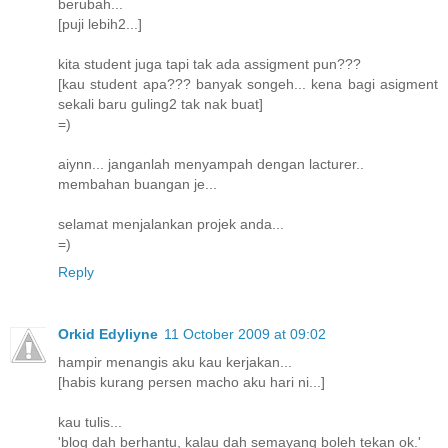
berubah...
[puji lebih2...]
kita student juga tapi tak ada assigment pun???
[kau student apa??? banyak songeh... kena bagi asigment
sekali baru guling2 tak nak buat]
=)
aiynn... janganlah menyampah dengan lacturer..
membahan buangan je...
selamat menjalankan projek anda...
=)
Reply
Orkid Edyliyne
11 October 2009 at 09:02
hampir menangis aku kau kerjakan...
[habis kurang persen macho aku hari ni...]
kau tulis...
'blog dah berhantu, kalau dah semayang boleh tekan ok.'