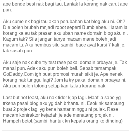
ape bende best nak bagi tau. Lantak la korang nak carut ape
pun.
Aku cume nk bagi tau akan perubahan kat blog aku ni. Oh?
Die boleh brubah mnjadi robot seperti Bumblebee. Haram la
korang kalau tak prasan aku ubah name domain blog aku ni.
Kagum tak? Sila jangan tanye macam mane boleh jadi
macam tu. Aku hembus situ sambil bace ayat kursi 7 kali je,
tak susah pun.
Aku saje nak cube try test rase pakai domain brbayar je. Tak
mahal pun. Adek aku pun boleh beli. Sebab ternampak
GoDaddy.Com tgh buat promosi murah sikit je. Ape nenek
korang nak tunggu lagi? Jom la try pakai domain brbayar ni.
Aku pun boleh tolong setup kan kalau korang nak.
Last but not least, aku nak tidor kjap lagi. Maaf la sape yg
trkena pasal blog aku yg dah brhantu ni. Esok nk sambung
buat 2 projek lagi yg kena hantar minggu ni pulak. Rase
macam kontraktor kejadah je ade menatang projek ni.
Hampeh betol.(sambil hantuk kn kepala orang ke dinding)