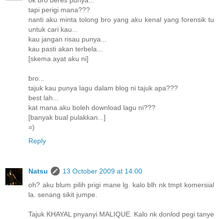
tapi perigi mana???
nanti aku minta tolong bro yang aku kenal yang forensik tu
untuk cari kau...
kau jangan risau punya...
kau pasti akan terbela...
[skema ayat aku ni]
bro...
tajuk kau punya lagu dalam blog ni tajuk apa???
best lah...
kat mana aku boleh download lagu ni???
[banyak bual pulakkan...]
=)
Reply
Natsu
13 October 2009 at 14:00
oh? aku blum pilih prigi mane lg. kalo blh nk tmpt komersial
la. senang sikit jumpe.
Tajuk KHAYAL pnyanyi MALIQUE. Kalo nk donlod pegi tanye