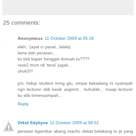
25 comments:
Anonymous
11 October 2009 at 05:26
eleh,..(ayat cr pasal,..lalala)
lame dah perasan,...
ko beli baper hengget domain tu????
rase2 mcm nk 'terai' jugak,..
uhuk3!!!
p/s: hidup student mmg gtu, smpai kekadang rs nyampah
ngn lecturer sbb kasik asgmnt,.. huhukkk,.. maap lecturer
ku sbb trmenyampah,...
Reply
Orkid Edyliyne
11 October 2009 at 08:52
perasan bgambar abang macho dekat belakang tu je yang