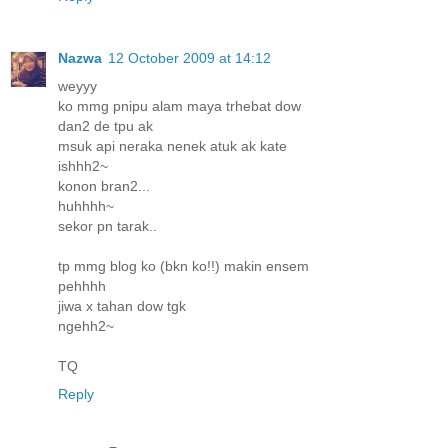
Nazwa
12 October 2009 at 14:12
weyyy
ko mmg pnipu alam maya trhebat dow
dan2 de tpu ak
msuk api neraka nenek atuk ak kate
ishhh2~
konon bran2...
huhhhh~
sekor pn tarak..
tp mmg blog ko (bkn ko!!) makin ensem
pehhhh
jiwa x tahan dow tgk
ngehh2~
TQ
Reply