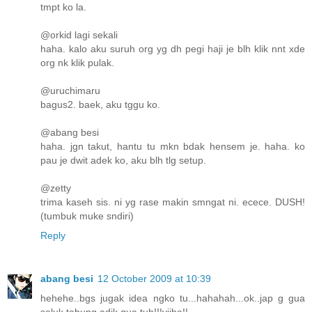
tmpt ko la.
@orkid lagi sekali
haha. kalo aku suruh org yg dh pegi haji je blh klik nnt xde
org nk klik pulak.
@uruchimaru
bagus2. baek, aku tggu ko.
@abang besi
haha. jgn takut, hantu tu mkn bdak hensem je. haha. ko
pau je dwit adek ko, aku blh tlg setup.
@zetty
trima kaseh sis. ni yg rase makin smngat ni. ecece. DUSH!
(tumbuk muke sndiri)
Reply
abang besi
12 October 2009 at 10:39
hehehe..bgs jugak idea ngko tu...hahahah...ok..jap g gua