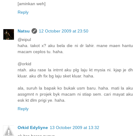
[aminkan weh]
Reply
Natsu
12 October 2009 at 23:50
@eipul
haha. takot x? aku bela die ni dr lahir. mane maen hantu
macam ceplos tu. haha.
@orkid
ntah. aku rase la intrnt aku plg laju kt mysia ni. kjap je dh
kluar. aku dh fix bg laju sket kluar. haha.
ala, suruh la bapak ko bukak usm baru. haha. mati la aku
assgmnt n projek byk macam ni stiap sem. cari mayat aku
esk kt dlm prigi ye. haha.
Reply
Orkid Edyliyne
13 October 2009 at 13:32
ok bro beres punya...