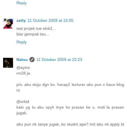
Reply
zetty
11 October 2009 at 15:05
wat projek tue elok2...
biar gempak tau...
Reply
Natsu
11 October 2009 at 22:23
@ayinn
rm28 je.
p/s: aku stuju dgn ko. harap2 lecturer aku pun x bace blog
ni.
@orkid
kalo yg tu aku xpyh tnye ko prasan ke x, msti la prasan
jugak.
aku pun nk tanye jugak, ko studnt ape? nnt aku nk apply kt