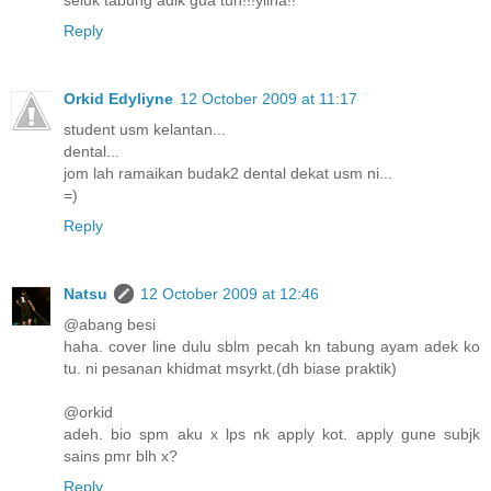
seluk tabung adik gua tuh!!!yiiha!!
Reply
Orkid Edyliyne
12 October 2009 at 11:17
student usm kelantan...
dental...
jom lah ramaikan budak2 dental dekat usm ni...
=)
Reply
Natsu
12 October 2009 at 12:46
@abang besi
haha. cover line dulu sblm pecah kn tabung ayam adek ko
tu. ni pesanan khidmat msyrkt.(dh biase praktik)
@orkid
adeh. bio spm aku x lps nk apply kot. apply gune subjk
sains pmr blh x?
Reply