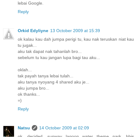
lebai Google.
Reply
Orkid Edyliyne
13 October 2009 at 15:39
ok kalau kau dah jumpa perigi tu, kau nak teruskan niat kau
tu jugak...
aku tak dapat nak tahanlah bro...
sebelum tu kau jangan lupa bagi tau aku...
oklah...
tak payah tanya lebai tulah...
aku tanya nyoyang 4 shared aku je...
aku jumpa bro...
ok thanks...
=)
Reply
Natsu
14 October 2009 at 02:09
ok, decided. sunway lagoon water theme park. hbis