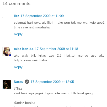
14 comments:
lizz
17 September 2009 at 11:09
selamat hari raya aidilfitri!!!! aku pun tak mo wat keje ape2
time raye nnti.muahaha
Reply
misz benida
17 September 2009 at 11:18
aku wak blik krtas asg 2,3 hlai..tpi rsenye asg aku
brtjuk..raya weii..haha
Reply
Natsu
17 September 2009 at 12:05
@lizz
slmt hari raye jugak. bgos. kite memg blh bwat geng.
@misz benida