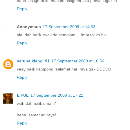
haha. assgmnt ko macam assgmnt aku punye jugak la.
Reply
Anonymous
17 September 2009 at 14:03
aku dah balik swak da semalam.... lmbt tol ko blk..
Reply
serunaiklang_91
17 September 2009 at 16:56
yeay balik kampong!!selamat hari raya gak:DDDDD
Reply
EIPUL
17 September 2009 at 17:22
wah dah balik umah?
haha, samat ari raya!
Reply