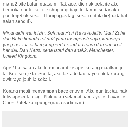
mane2 bile bulan puase ni. Tak ape, die nak belanje aku
berbuka nanti. Ikut die shopping baju tu, tanpe sedar aku
pun terjebak sekali. Hampagas lagi sekali untuk die(padahal
salah sendiri).
Minal aidil wal faizin, Selamat Hari Raya Aidilfitri Maaf Zahir
dan Batin kepada rakan2 yang mengenali saya, keluarga
yang berada di kampung serta saudara mara dan sahabat
handai. Dari Natsu serta isteri dan anak2, Manchester,
United Kingdom.
Ape2 hal salah aku termencarut ke ape, korang maafkan je
la. Kire seri je la. Sori la, aku tak ade kad raye untuk korang,
dwit raye jauh la sekali.
Korang mesti menyampah bace entry ni. Aku pun tak tau nak
tulis ape entah lagi. Nak ucap selamat hari raye je. Layan je.
Oho~ Balek kampung~(nada sudirman)