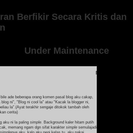
an Berfikir Secara Kritis dan
n
Under Maintenance
[Ads]
Sample PERCUMA pan
 bile ade beberapa orang komen pasal blog aku cakap,
 blog ni", "Blog ni cool la" atau "Kacak la blogger ni,
liau la".(Ayat terakhir sengaje ditokok tambah oleh
an cerita)
g aku ni la paling
simple
. Background kaler hitam putih
icak, memang ngam dgn sifat karakter
simple
semulajadi
simple
nye aku, kalo aku pegi kelas tu, aku pakai