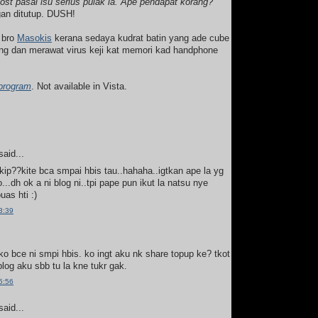
ost pasal isu serius pulak la. Ape pendapat korang?
an ditutup. DUSH!
 bro
Masokis
kerana sedaya kudrat batin yang ade cube
 dan merawat virus keji kat memori kad handphone
program
. Not available in Vista.
aid...
ip??kite bca smpai hbis tau..hahaha..igtkan ape la yg
...dh ok a ni blog ni..tpi pape pun ikut la natsu nye
uas hti :)
3:39
 ko bce ni smpi hbis. ko ingt aku nk share topup ke? tkot
blog aku sbb tu la kne tukr gak.
5:56
aid...