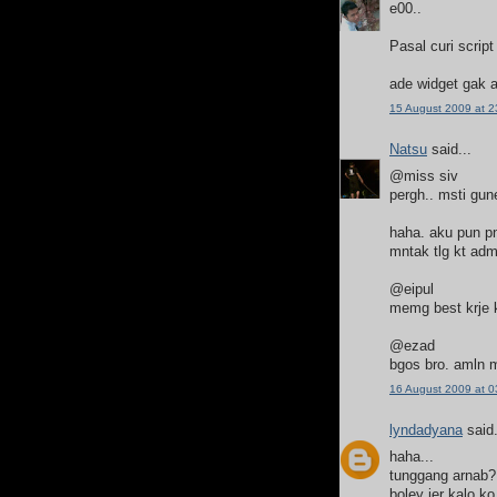
e00..
Pasal curi scrip
ade widget gak ak
15 August 2009 at 2
Natsu
said...
@miss siv
pergh.. msti gun
haha. aku pun pn
mntak tlg kt adm
@eipul
memg best krje k
@ezad
bgos bro. amln m
16 August 2009 at 0
lyndadyana
said.
haha...
tunggang arnab?
boley jer kalo ko