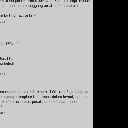
h tu sangkot kt traffic jam la. lg 3bln bru smpi. mklum
h je, laen la kalo tunggang arnab. eh? arnab blh
e ko tmbh ayt tu kn?)
1:58
aju 160km/j..
orial tuh..
g failed!
7:38
am macamne nak edit blog ni. LOL. tahu2 aje blog aku
u google template free, tepek dalam layout, dah ciap.
 aku? sambil korek pusat pun boleh siap tanpa
k?
3:54