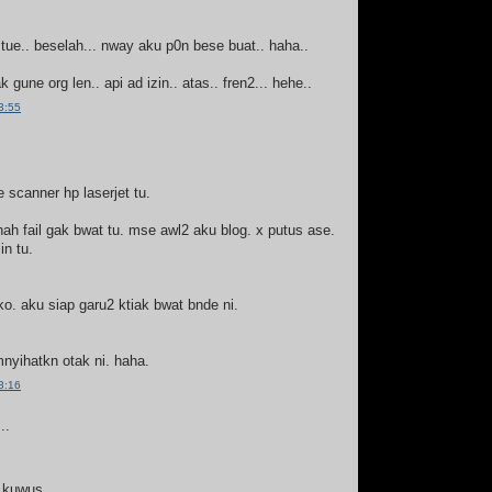
t tue.. beselah... nway aku p0n bese buat.. haha..
 gune org len.. api ad izin.. atas.. fren2... hehe..
3:55
e scanner hp laserjet tu.
ah fail gak bwat tu. mse awl2 aku blog. x putus ase.
in tu.
o. aku siap garu2 ktiak bwat bnde ni.
nyihatkn otak ni. haha.
3:16
..
 kuwus...