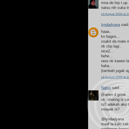
mna de hrp t.up.
natsu nih suka 
14 August 2009 at 1
lyndadyana
said.
haaa..
kn bagos...
xsakit da mate n
nk ckp lagi..
nice2...
hehe...
rase nk kawen la
haha...
(tambah jugak ay
14 August 2009 at 1
Natsu
said...
@arien d great
ok. sharing is c
tu? adekah aku t
mrepek ni?
@lyndadyana
maaf la kalo sak
rombongn bergaja