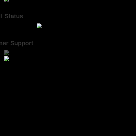
l Status
mer Support