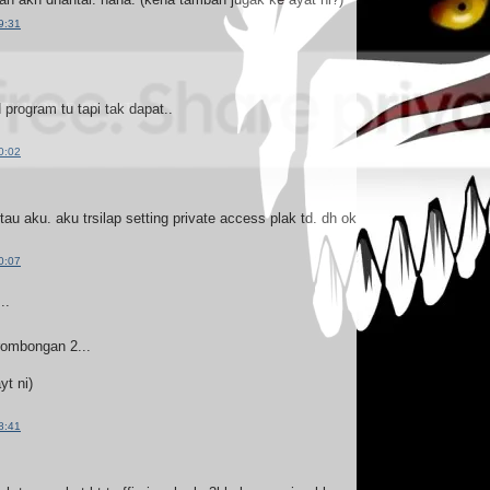
9:31
 program tu tapi tak dapat..
0:02
tau aku. aku trsilap setting private access plak td. dh ok
0:07
..
rombongan 2...
yt ni)
8:41