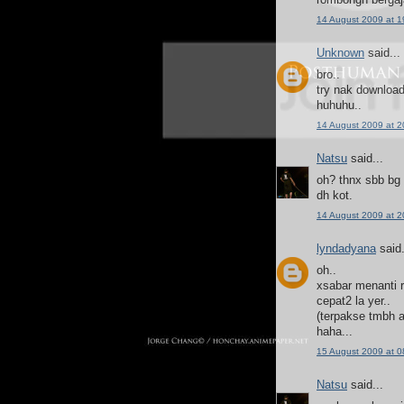
14 August 2009 at 1
Unknown
said...
bro..
try nak download
huhuhu..
14 August 2009 at 2
Natsu
said...
oh? thnx sbb bg 
dh kot.
14 August 2009 at 2
lyndadyana
said.
oh..
xsabar menanti 
cepat2 la yer..
(terpakse tmbh a
haha...
15 August 2009 at 0
Natsu
said...