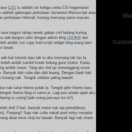
 rase
CSS
tu adelah siri ketiga cerita CSI kegemaran
u adelah gabungan perkataan Javanese Manuscript atau
Wal
tan perkataan Hotmail, korang memang same macam
 rase kagum tahap nenek gaban cirit belang kuning
Aku ade berguru sikit dengan admin blog
ISIUKM
dan
Custo
boleh ambik curi copy kod script widget blog orang laen
an tanah.
ade kat tutorial atau tak tu aku memang tak tau la.
boleh ambik sambil korek hidung gune stokin. Kalau
ng ambik mase. Yang aku
fed up
menonggeng sorok
de. Banyak dah cube dan dah buang. Dengan baek hati
au korang nak. Tengok
sidebar
paling bawah.
ase nak tukar theme pulak la. Tengah pikir theme baru.
tengok theme blog ni same je. Lagi pun arwah opah aku
haring is caring
"(ade orang percaye ke ni?).
lah draf 3 hari, banyak mase nak eja penuh(busy
). Panjang? Saje nak cube sekali post entry menjela-
orang akan terus skip ke bawah. Banyak lagi nak share