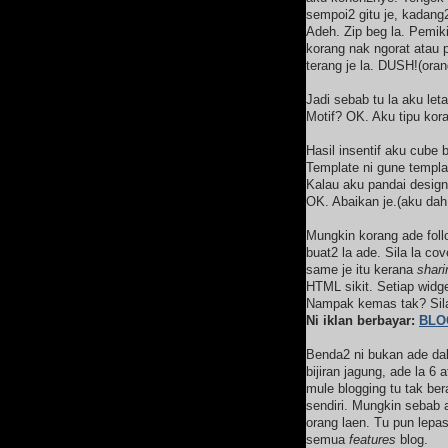
sempoi2 gitu je, kadang2
Adeh. Zip beg la. Pemik
korang nak ngorat atau p
terang je la. DUSH!(ora
Jadi sebab tu la aku leta
Motif? OK. Aku tipu kor
Hasil insentif aku cube b
Template ni gune templat
Kalau aku pandai design
OK. Abaikan je.(aku dah 
Mungkin korang ade follo
buat2 la ade. Sila la co
same je itu kerana
shari
HTML sikit. Setiap widg
Nampak kemas tak? Sil
Ni iklan berbayar:
BLO
Benda2 ni bukan ade dal
bijiran jagung, ade la 6
mule blogging tu tak ber
sendiri. Mungkin sebab 
orang laen. Tu pun lepa
semua
features
blog.