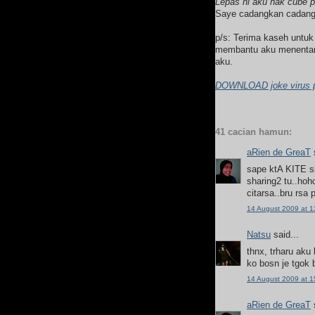
Lepas ni aku nak cube p
Saye cadangkan cadang
p/s: Terima kaseh untuk
membantu aku menentang
aku.
DOWNLOAD joke virus 
41 cacian hamun:
aRien de GreaT
s
sape ktA KITE sk
sharing2 tu..hoho
citarsa..bru rsa p
14 August 2009 at 1
Natsu
said...
thnx, trharu aku
ko bosn je tgok 
14 August 2009 at 1
aRien de GreaT
s