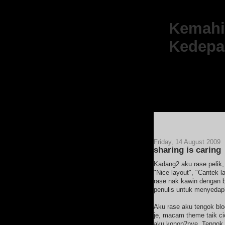
Kemahir
Kedepa
Friday, 14 August 2009
sharing is caring
Kadang2 aku rase pelik,
"Nice layout", "Cantek la
rase nak kawin dengan be
penulis untuk menyedapk
Aku rase aku tengok blo
je, macam theme taik c
aku konon2nye. Tengok