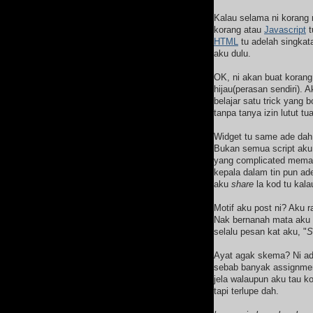
Kalau selama ni korang
korang atau
Javascript
t
HTML
tu adelah singka
aku dulu.
OK, ni akan buat korang
hijau(perasan sendiri). 
belajar satu trick yang 
tanpa tanya izin lutut tu
Widget tu same ade dah 
Bukan semua script aku 
yang complicated mema
kepala dalam tin pun a
aku
share
la kod tu kal
Motif aku post ni? Aku r
Nak bernanah mata aku 
selalu pesan kat aku, "
S
Ayat agak skema? Ni ade
sebab banyak assignment
jela walaupun aku tau k
tapi terlupe dah.