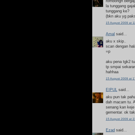
rombongn bergaja
la tunggang gaja
tunggang ke?
(bkn aku yg paks
15 August 2009 at 1
Amal
said...
aku x skip..
scan dengan hal
=p
aku pena tgk2 tut
tp smpai sekaran
hahhaa
15 August 2009 at 1
EIPUL
said...
aku pun tak pah
dah macam tu. Ak
senang kan keje
gementar. ok ta
15 August 2009 at 2
Ezad
said...