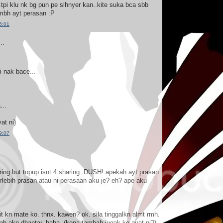
.tpi klu nk bg pun pe slhnyer kan..kite suka bca sbb
tmbh ayt perasan :P
6:01
..
i nak bace...
...
at ni)
9:07
aring but topup isnt 4 sharing. DUSH! apekah ayt prasan
rlebih prasan atau ni perasaan aku je? eh? ape aku
it kn mate ko. thnx. kawen? ok. sila tinggalkn almt rmh.
h akn dhantar. haha. (kena tambah jugak ke ayat ni?)