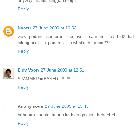
anyway, thanks singgah blog i.
Reply
Naozu
27 June 2009 at 10:53
wow pedang samurai.. bestnye... cam ne nak bid2 kat
lelong ni ek... x pandai la.. n what's the price???
Reply
Eldy Voon
27 June 2009 at 12:51
SPAMMER = BANED !!!!!!!!!!
Reply
Anonymous
27 June 2009 at 13:43
hahahah.. bantal tu pun ko bida gak ka.. heheeheh
Reply