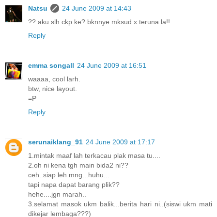
Natsu
24 June 2009 at 14:43
?? aku slh ckp ke? bknnye mksud x teruna la!!
Reply
emma songall
24 June 2009 at 16:51
waaaa, cool larh.
btw, nice layout.
=P
Reply
serunaiklang_91
24 June 2009 at 17:17
1.mintak maaf lah terkacau plak masa tu....
2.oh ni kena tgh main bida2 ni??
ceh..siap leh mng...huhu...
tapi napa dapat barang plik??
hehe....jgn marah..
3.selamat masok ukm balik...berita hari ni..(siswi ukm mati
dikejar lembaga???)