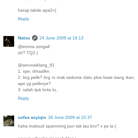
harap takde apa2=)
Reply
Natsu
24 June 2009 at 18:13
@emma songall
oh? TQ2:)
@serunaiklang_91
1. xpe, dmaafkn.
2. brg pelik? brg ni mak sedunia slalu pkai bwat siang ikan,
ape yg peliknye?
3. salah tjuk brita tu,
Reply
sofea asyiqin
26 June 2009 at 15:37
haha maksud spamming pun tak tau bro? x pe la (: