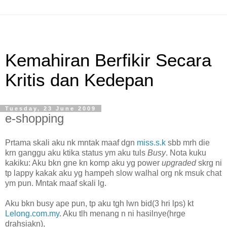
Kemahiran Berfikir Secara
Kritis dan Kedepan
Tuesday, 23 June 2009
e-shopping
Prtama skali aku nk mntak maaf dgn
miss.s.k
sbb mrh die
krn ganggu aku ktika status ym aku tuls
Busy
. Nota kuku
kakiku: Aku bkn gne kn komp aku yg power
upgraded
skrg ni
tp lappy kakak aku yg hampeh slow walhal org nk msuk chat
ym pun. Mntak maaf skali lg.
Aku bkn busy ape pun, tp aku tgh lwn bid(3 hri lps) kt
Lelong.com.my
. Aku tlh menang n ni hasilnye(hrge
drahsiakn),