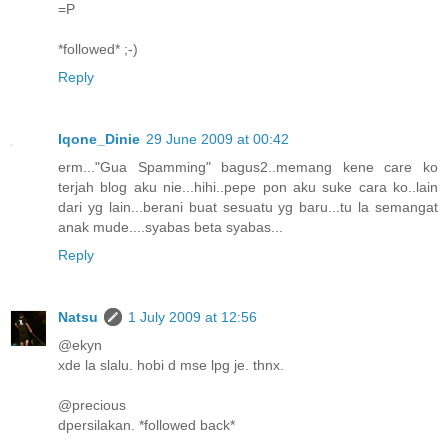
=P
*followed* ;-)
Reply
Iqone_Dinie
29 June 2009 at 00:42
erm..."Gua Spamming" bagus2..memang kene care ko
terjah blog aku nie...hihi..pepe pon aku suke cara ko..lain
dari yg lain...berani buat sesuatu yg baru...tu la semangat
anak mude....syabas beta syabas...
Reply
Natsu
1 July 2009 at 12:56
@ekyn
xde la slalu. hobi d mse lpg je. thnx.
@precious
dpersilakan. *followed back*