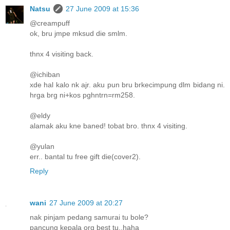
Natsu
27 June 2009 at 15:36
@creampuff
ok, bru jmpe mksud die smlm.
thnx 4 visiting back.
@ichiban
xde hal kalo nk ajr. aku pun bru brkecimpung dlm bidang ni.
hrga brg ni+kos pghntrn=rm258.
@eldy
alamak aku kne baned! tobat bro. thnx 4 visiting.
@yulan
err.. bantal tu free gift die(cover2).
Reply
wani
27 June 2009 at 20:27
nak pinjam pedang samurai tu bole?
pancung kepala org best tu..haha