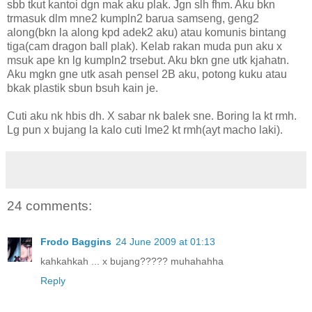
sbb tkut kantoi dgn mak aku plak. Jgn slh fhm. Aku bkn
trmasuk dlm mne2 kumpln2 barua samseng, geng2
along(bkn la along kpd adek2 aku) atau komunis bintang
tiga(cam dragon ball plak). Kelab rakan muda pun aku x
msuk ape kn lg kumpln2 trsebut. Aku bkn gne utk kjahatn.
Aku mgkn gne utk asah pensel 2B aku, potong kuku atau
bkak plastik sbun bsuh kain je.
Cuti aku nk hbis dh. X sabar nk balek sne. Boring la kt rmh.
Lg pun x bujang la kalo cuti lme2 kt rmh(ayt macho laki).
24 comments:
Frodo Baggins
24 June 2009 at 01:13
kahkahkah ... x bujang????? muhahahha
Reply