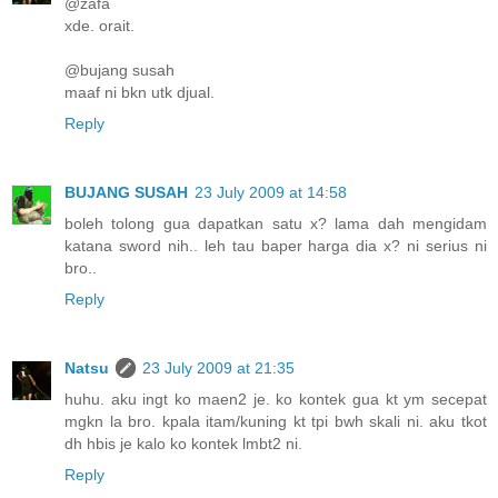
@zafa
xde. orait.
@bujang susah
maaf ni bkn utk djual.
Reply
BUJANG SUSAH
23 July 2009 at 14:58
boleh tolong gua dapatkan satu x? lama dah mengidam
katana sword nih.. leh tau baper harga dia x? ni serius ni
bro..
Reply
Natsu
23 July 2009 at 21:35
huhu. aku ingt ko maen2 je. ko kontek gua kt ym secepat
mgkn la bro. kpala itam/kuning kt tpi bwh skali ni. aku tkot
dh hbis je kalo ko kontek lmbt2 ni.
Reply