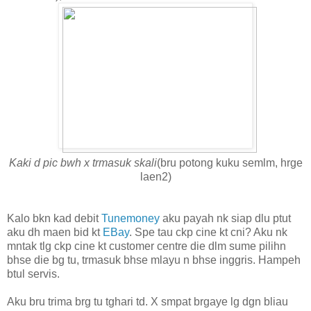
Kaki d pic bwh x trmasuk skali
(bru potong kuku semlm, hrge
laen2)
Kalo bkn kad debit
Tunemoney
aku payah nk siap dlu ptut
aku dh maen bid kt
EBay
. Spe tau ckp cine kt cni? Aku nk
mntak tlg ckp cine kt customer centre die dlm sume pilihn
bhse die bg tu, trmasuk bhse mlayu n bhse inggris. Hampeh
btul servis.
Aku bru trima brg tu tghari td. X smpat brgaye lg dgn bliau