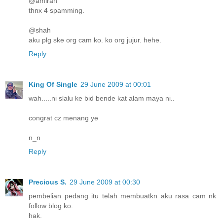
@amirah
thnx 4 spamming.
@shah
aku plg ske org cam ko. ko org jujur. hehe.
Reply
King Of Single
29 June 2009 at 00:01
wah.....ni slalu ke bid bende kat alam maya ni..
congrat cz menang ye
n_n
Reply
Precious S.
29 June 2009 at 00:30
pembelian pedang itu telah membuatkn aku rasa cam nk
follow blog ko.
hak.