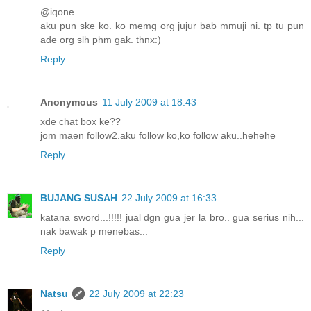
@iqone
aku pun ske ko. ko memg org jujur bab mmuji ni. tp tu pun
ade org slh phm gak. thnx:)
Reply
Anonymous
11 July 2009 at 18:43
xde chat box ke??
jom maen follow2.aku follow ko,ko follow aku..hehehe
Reply
BUJANG SUSAH
22 July 2009 at 16:33
katana sword...!!!!! jual dgn gua jer la bro.. gua serius nih...
nak bawak p menebas...
Reply
Natsu
22 July 2009 at 22:23