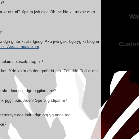
za?
t ats ni? Xpe la jwb gak. Dh lpe ble kli trakhir mkn.
Wal
r.
dgn gmbr kt ats lgsug. Aku jwb gak. Lgu yg kt blog ni
Custo
ue - Assalamualaikum
selain selesaikn tag ni?
i kot. Xde kaitn dh dgn gmbr kt ats.
Tgh tido
Duduk ats
a ske dpanggil dgn pggilan ape?
k pggil pun. Adeh! Spe blig slipar ni?
eterusnye ade kaitn dgn org yg anda tag.
 ke?