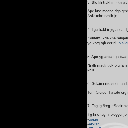
3. Ble kli trakhir mkn pi
Ape kne mgena dgn gmbr k
Asik mkn nasik je.
4. Lgu trakhir yg anda dg
Konfem, xde kne mngena 
yg korg tgh dgr ni.
Maliq
5. Ape yg anda tgh bwat 
Ni dh msuk tjuk bru la n
krusi.
6. Selain nme sndri and
Tom Cruise. Tp xde org n
7. Tag lg 6org. *Soaln s
Yg kne tag ni blogger je
-
Sapiq
-
Atyrah