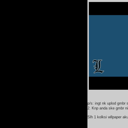
p/s: ingt nk uplod gmbr s
2. Knp anda ske gmbr n
Slh 1 kolksi wllpaper ak