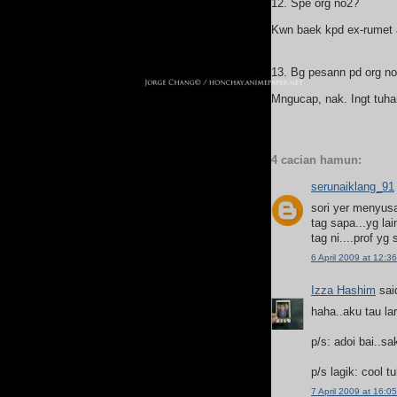
12. Spe org no2?
Kwn baek kpd ex-rumet a
13. Bg pesann pd org n
Mngucap, nak. Ingt tuha
4 cacian hamun:
serunaiklang_91
sori yer menyusa
tag sapa...yg la
tag ni....prof yg s
6 April 2009 at 12:36
Izza Hashim
said
haha..aku tau la
p/s: adoi bai..sa
p/s lagik: cool tu
7 April 2009 at 16:05