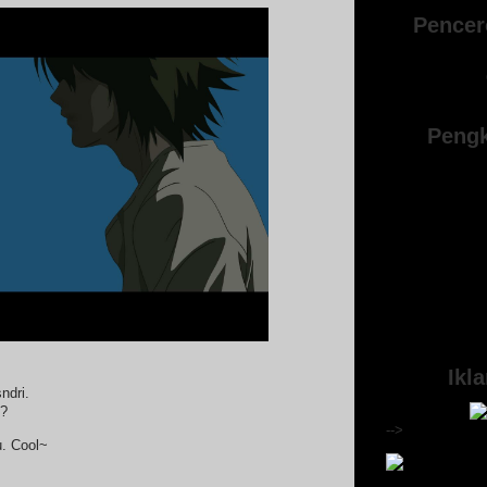
Pencer
Pengk
Ikl
ndri.
i?
-->
u. Cool~