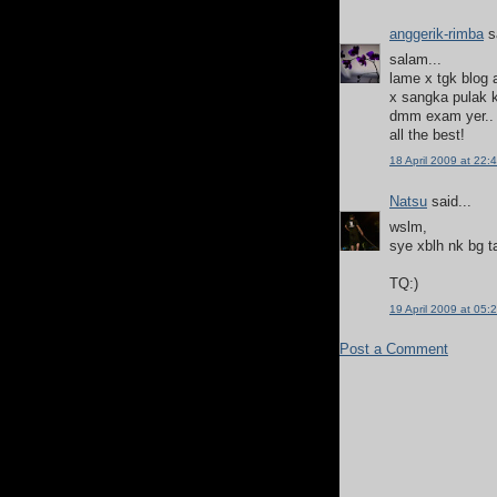
anggerik-rimba
sa
salam...
lame x tgk blog 
x sangka pulak k
dmm exam yer..
all the best!
18 April 2009 at 22:
Natsu
said...
wslm,
sye xblh nk bg t
TQ:)
19 April 2009 at 05:
Post a Comment