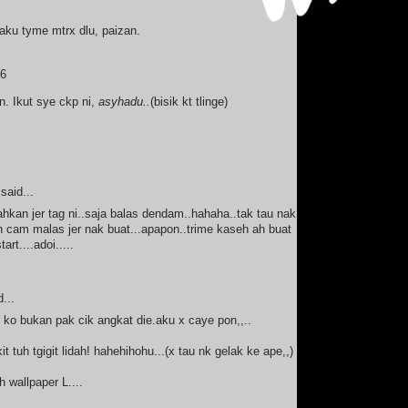
ku tyme mtrx dlu, paizan.
o6
n. Ikut sye ckp ni,
asyhadu..
(bisik kt tlinge)
said...
hkan jer tag ni..saja balas dendam..hahaha..tak tau nak
in cam malas jer nak buat...apapon..trime kaseh ah buat
tart....adoi.....
...
r ko bukan pak cik angkat die.aku x caye pon,,..
kit tuh tgigit lidah! hahehihohu...(x tau nk gelak ke ape,,)
h wallpaper L....