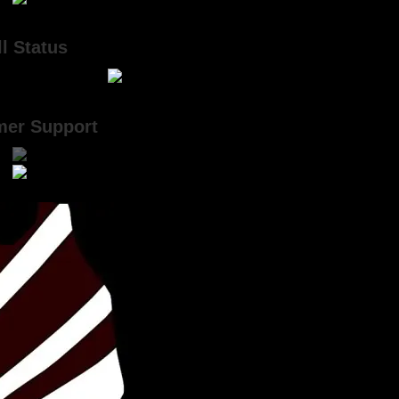
l Status
mer Support