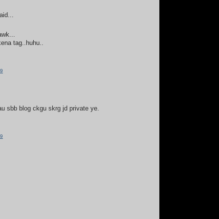
id...
awk...
ena tag..huhu..
49
au sbb blog ckgu skrg jd private ye.
29