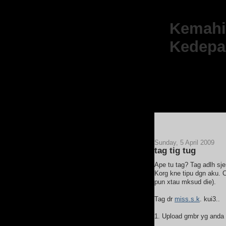
Kemahir
Kedepa
Sunday, 5 April 2009
tag tig tug
Ape tu tag? Tag adlh sje
Korg kne tipu dgn aku. 
pun xtau mksud die).
Tag dr
miss.s.k
. kui3..
1. Upload gmbr yg anda 