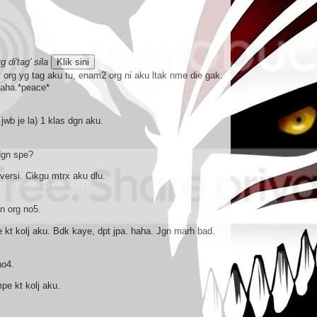
 di'tag' sila
Klik sini
kt org yg tag aku tu, enam2 org ni aku ltak nme die gak.
haha.*peace*
jwb je la) 1 klas dgn aku.
dgn spe?
versi. Cikgu mtrx aku dlu.
n org no5.
 kt kolj aku. Bdk kaye, dpt jpa. haha. Jgn marh bad.
no4.
pe kt kolj aku.