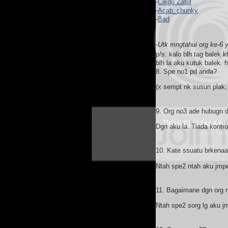
-
Cikgu Zatul
-
Acab_chunky
-
Bad
-
Utk mngtahui org ke-6 yg
p/s: kalo blh tag balek 
blh la aku kutuk balek. 
8. Spe no1 pd anda?
(x sempt nk susun plak, 
9. Org no3 ade hubugn 
Dgn aku la. Tiada kontro
10. Kate ssuatu brkenaa
Ntah spe2 ntah aku jmpe
11. Bagaimane dgn org 
Ntah spe2 sorg lg aku jm