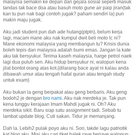
malayisa semakin ke depan dan gejala sosial seperti masuk
tandas tak bace doa atau basuh moto gune air paip jiran(tak
kan tu pun nak bagi contoh jugak? paham sendiri la) pun
makin maju jugak.
Aku jadi student pun dah ade hutang(ptptn), belum kerja
lagi, macam mane aku nak kumpul dwit beli moto lc ni?
Mane ekonomi malaysia yang membangun tu? Krisis dunia
boleh tepis dan malaysia adalah bumi emas. Jangan la kate
aku tak bersyukur. Terima kaseh malaysia, harge petrol naek
lagi dua puluh sen. Aku hidup bersyukur ni, walopun kena
jilat bontot orang atas kot.(dilarang bace ayat ni kalau anda
dibawah umur atau tengah hafal quran atau tengah study
untuk exam)
Aku bukan la geng berpakat atau geng berbaris. Aku geng
bodoh2 je dengan
bro nami
. Aku nak merdeka je. Tak pun
kena tunggu kerajaan Imam Mahdi jugak ni. Oh? Aku
merdeka sikit. Baru siap satu assignment tadi. Sebab tu
lambat update blog. Cuti sakan. Tidur je memanjang.
Dah la. Lebih2 pulak poyo aku ni. Sori, takde lagu patriotik
kat blog aku. Misi aku cari tiket balek raye berjaye walopun