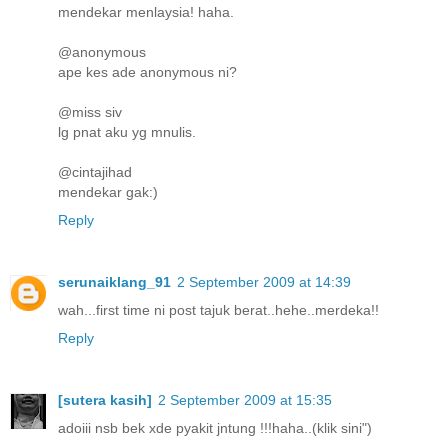
mendekar menlaysia! haha.
@anonymous
ape kes ade anonymous ni?
@miss siv
lg pnat aku yg mnulis.
@cintajihad
mendekar gak:)
Reply
serunaiklang_91
2 September 2009 at 14:39
wah...first time ni post tajuk berat..hehe..merdeka!!
Reply
[sutera kasih]
2 September 2009 at 15:35
adoiii nsb bek xde pyakit jntung !!!haha..(klik sini")