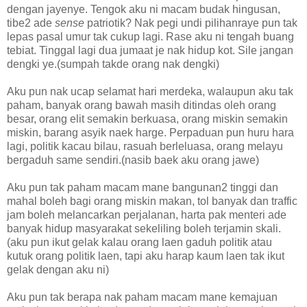
dengan jayenye. Tengok aku ni macam budak hingusan,
tibe2 ade
sense
patriotik? Nak pegi undi pilihanraye pun tak
lepas pasal umur tak cukup lagi. Rase aku ni tengah buang
tebiat. Tinggal lagi dua jumaat je nak hidup kot. Sile jangan
dengki ye.(sumpah takde orang nak dengki)
Aku pun nak ucap selamat hari merdeka, walaupun aku tak
paham, banyak orang bawah masih ditindas oleh orang
besar, orang elit semakin berkuasa, orang miskin semakin
miskin, barang asyik naek harge. Perpaduan pun huru hara
lagi, politik kacau bilau, rasuah berleluasa, orang melayu
bergaduh same sendiri.(nasib baek aku orang jawe)
Aku pun tak paham macam mane bangunan2 tinggi dan
mahal boleh bagi orang miskin makan, tol banyak dan traffic
jam boleh melancarkan perjalanan, harta pak menteri ade
banyak hidup masyarakat sekeliling boleh terjamin skali.
(aku pun ikut gelak kalau orang laen gaduh politik atau
kutuk orang politik laen, tapi aku harap kaum laen tak ikut
gelak dengan aku ni)
Aku pun tak berapa nak paham macam mane kemajuan