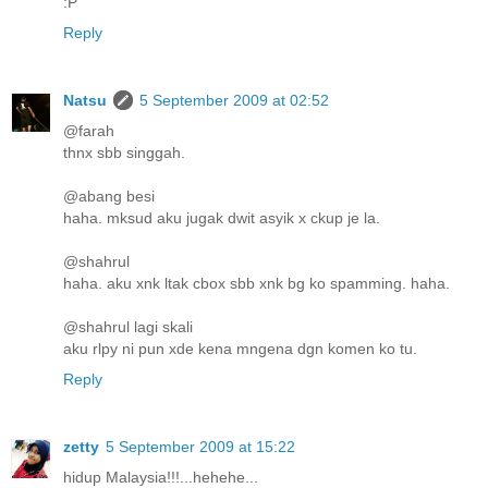
:P
Reply
Natsu
5 September 2009 at 02:52
@farah
thnx sbb singgah.
@abang besi
haha. mksud aku jugak dwit asyik x ckup je la.
@shahrul
haha. aku xnk ltak cbox sbb xnk bg ko spamming. haha.
@shahrul lagi skali
aku rlpy ni pun xde kena mngena dgn komen ko tu.
Reply
zetty
5 September 2009 at 15:22
hidup Malaysia!!!...hehehe...