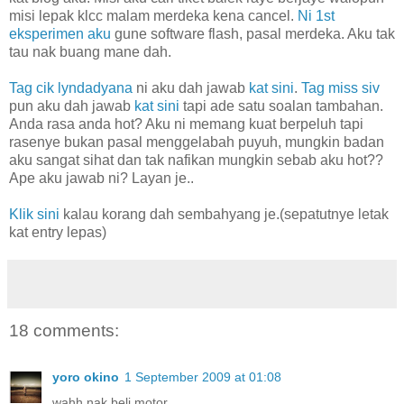
misi lepak klcc malam merdeka kena cancel.
Ni 1st
eksperimen aku
gune software flash, pasal merdeka. Aku tak
tau nak buang mane dah.
Tag cik lyndadyana
ni aku dah jawab
kat sini
.
Tag miss siv
pun aku dah jawab
kat sini
tapi ade satu soalan tambahan.
Anda rasa anda hot? Aku ni memang kuat berpeluh tapi
rasenye bukan pasal menggelabah puyuh, mungkin badan
aku sangat sihat dan tak nafikan mungkin sebab aku hot??
Ape aku jawab ni? Layan je..
Klik sini
kalau korang dah sembahyang je.(sepatutnye letak
kat entry lepas)
18 comments:
yoro okino
1 September 2009 at 01:08
wahh nak beli motor..