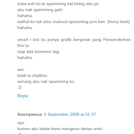
suka suki ko je spamming kat belog aku ya.
aku nak spamming gak!
hahaha.
walhal ko tak tahu maksud spamming pun kan. (bunyi best)
hahaha.
smart r bro ko punya grafik bergerak yang Pencerobohan
Kini tu.
siap ada boomers lagi.
hahaha.
wei.
letak la chatbox.
senang aku nak spamming ko.
:D
Reply
Anonymous
4 September 2009 at 01:37
ops.
komen aku takde kena mengena denan entri.