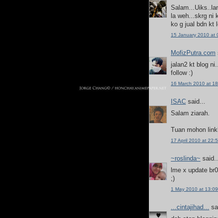
Salam...Uiks..la
la weh...skrg ni 
ko g jual bdn kt 
15 January 2010 at 
MofizPutra.com
jalan2 kt blog ni
follow :)
16 March 2010 at 18
ISAC
said...
Salam ziarah.
Tuan mohon link
17 April 2010 at 22:
~roslinda~
said..
lme x update br
;)
1 May 2010 at 13:09
...cintajihad...
sai