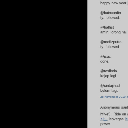
happy new year j
@baincardin
ty. followed.
@halfist
amin. lorong haji
@mofizputra
ty. followed.
@isac
done.
@roslinda
kejap lagi.
@cintajihad
belum lagi.
28 November 2010 a
Anonymous said.
hfive5 | Ride on
지노
leovegas
l
power