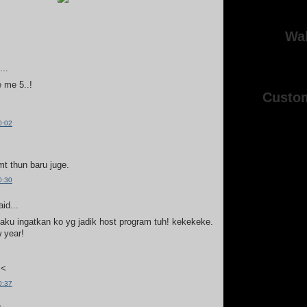
Wal
..
e me 5..!
Custo
0:02
mt thun baru juge.
0:30
id...
aku ingatkan ko yg jadik host program tuh! kekekeke.
 year!
<<
0:37