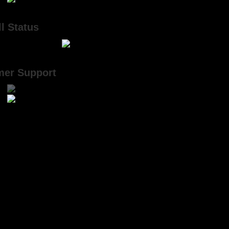
l Status
mer Support