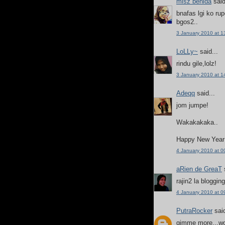
misz benida
said
bnafas lgi ko ru
bgos2..
3 January 2010 at 1
LoLLy~
said...
rindu gile,lolz!
3 January 2010 at 1
Adeqq
said...
jom jumpe!
Wakakakaka..
Happy New Year
4 January 2010 at 0
aRien de GreaT
s
rajin2 la bloggin
4 January 2010 at 0
PutraRocker
said
gimme more...w