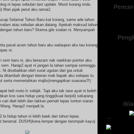
log ni lepas sebulan last update. Mesti korang rindu
Pencer
) Mari pijak perut aku ramai2.
 ucap Selamat Tahun Baru kat korang, same ade tahun
emalam atau sebulan akan datang. Apekah maksud tahun
dengan tahun baru? Skema gile soalan ni. Menyampah
Pengk
ita pasal azam tahun baru aku walaupun aku tau korang
pas ni.
 sem baru ni, aku berazam nak naekkan pointer aku
 sem. Harap2 ayat ni jangan la tahan sampai seminggu
). Ni disebabkan oleh surat ugutan dari jpa untuk
ta ditambah dengan leteran mak bapak aku selepas tu
ut serta memeriahkan majlis(mengapikan suasana?!).
at beli moto lc sebijik. Tapi aku tak rase ayat ni boleh
kan kos sara hidup yang tinggi(kuat berjoli) sekarang
n cari dwit lebih dan takkan pernah lepas tonton siaran
Ikl
k Wang. Harap2 menjadi la.
2 la hidup tahun ni lebih baek dari tahun lepas.
-->
t beramal. DUSH!(kena lempar dengan terompah kayu)