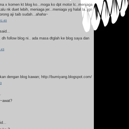
ma x komen kt blog ko...moga ko dpt motor lc..meniaga
kalu nk duet lebih, meniaga jer...meniaga yg halal la..jgn
lorong aji taib sudah...ahaha~
01:40
said...
.. dh follow blog ni.. ada masa dtglah ke blog saya dan
:43
kan dengan blog kawan; http://bumiyang.blogspot.com/
53
.
0~awat?
d...