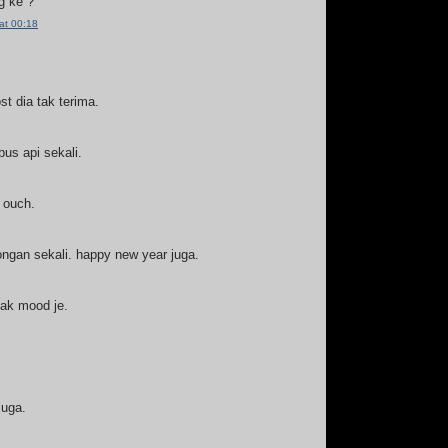
g ke ?
at 00:18
st dia tak terima.
us api sekali.
 ouch.
ngan sekali. happy new year juga.
tak mood je.
juga.