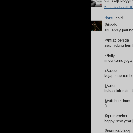
dah stop bloggin
27 September 2010 
Natsu
said...
@frodo
aku apply jadi ho
@misz benida
siap hidung hemb
@lolly
rindu kamu juga.
@adeqq
kejap siap rombo
@arien
bukan tak rajin. 
@siti bum bum
;)
@putrarocker
happy new year 
@serunaiklang