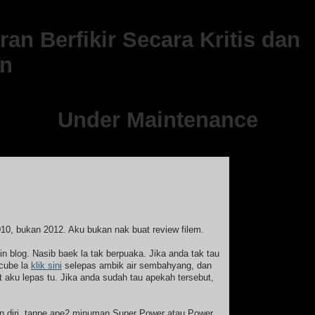
an Berfikir Secara Kritis dan
n
Under Maintenance
[Ads
2010, bukan 2012. Aku bukan nak buat review filem.
n blog. Nasib baek la tak berpuaka. Jika anda tak tau
 cube la
klik sini
selepas ambik air sembahyang, dan
t aku lepas tu. Jika anda sudah tau apekah tersebut,
 diri, tanpe ape2 minuman Super Power atau Power