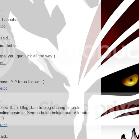
..
..hahaaha
4:00
said...
ru..hehe..
ai yer...gud luck all the way:)
9:13
.
have! ^_^ terus follow...:)
08:09
.
ollow Bain. Blog Bain tu blog sharing ilmu dlm
aling basic je. Semua boleh belajar sama² kt situ.
 :)
07:56
aid...