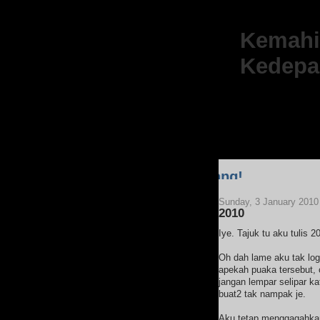
Kemahir
Kedepa
Sunday, 3 January 2010
2010
Iye. Tajuk tu aku tulis 
Oh dah lame aku tak logi
apekah puaka tersebut,
jangan lempar selipar ka
buat2 tak nampak je.
Aku tetap menggagahkan