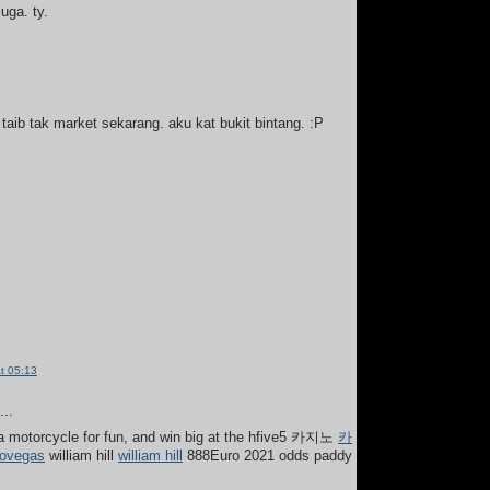
uga. ty.
 taib tak market sekarang. aku kat bukit bintang. :P
t 05:13
..
 a motorcycle for fun, and win big at the hfive5 카지노
카
eovegas
william hill
william hill
888Euro 2021 odds paddy