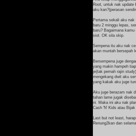
Root, untuk nak update b
aku kan?(perasan sendiri
Pertama sekali aku nak
baru 2 minggu lepas, s
baru? Bagaimana kamu 
siot. OK sila skip.
Sempena itu aku nak cer
akan muntah bersepah le
Bersempena juge dengan
yang makin hampeh tiap
je(tak pernah rajin study
mengekang dwit aku ser
yang kakak aku juge tur
Aku juge berazam nak dap
tahan lame jugak disebab
ni. Maka ini aku nak pla
Cash 'N' Kids atau Bija
Last but not least, harap
Renung2kan dan selama