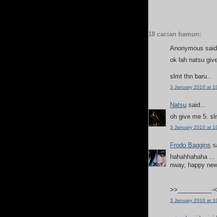
18 cacian hamun:
Anonymous said.
ok lah natsu giv
slmt thn baru..
3 January 2010 at 1
Natsu
said...
oh give me 5. sl
3 January 2010 at 1
Frodo Baggins
sa
hahahhahaha ... 
nway, happy new
>>__________-
3 January 2010 at 1