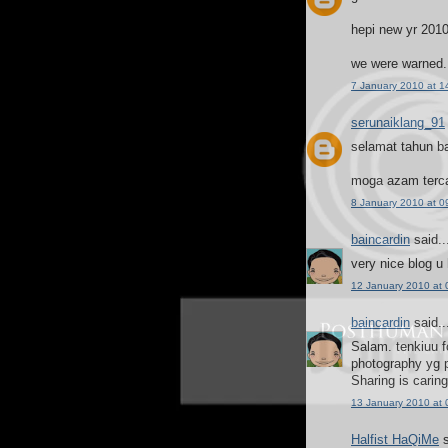
hepi new yr 2010
we were warned.
7 January 2010 at 1
serunaiklang_91
selamat tahun ba
moga azam tercap
8 January 2010 at 0
baincardin
said..
very nice blog u 
12 January 2010 at 
baincardin
said..
Salam. tenkiuu f
photography yg p
Sharing is caring
13 January 2010 at 
Halfist HaQiMe
s