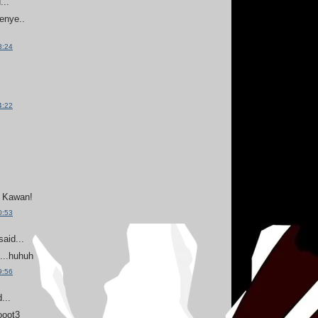
...
penye..
3:24
4:22
 Kawan!
0:53
aid...
g...huhuh
9:56
...
ooot3