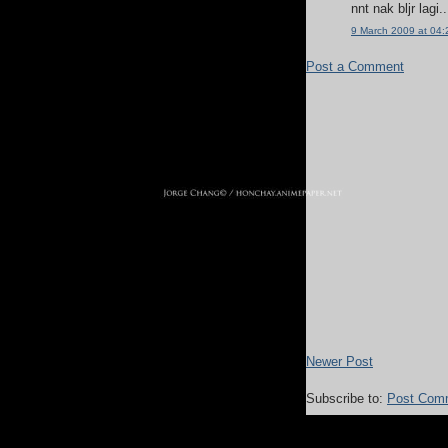
nnt nak bljr lagi.
9 March 2009 at 04:
Post a Comment
Newer Post
Subscribe to:
Post Com