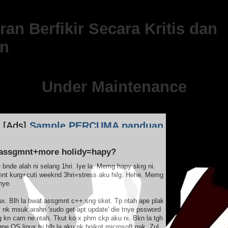
an Berfikir Secara Kritis dan
n
Under Maintenance
s]
Sample PERCUMA panduan pengurusan kewang
 assgmnt+more holidy=hapy?
e bnde alah ni selang 1hri. Iye la. Memg hapy skrg ni.
t kurg+cuti weeknd 3hri=stress aku hilg. Hehe. Memg
nye.
nux. Blh la bwat assgmnt c++ sng sket. Tp ntah ape plak
l, nk msuk arahn 'sudo get-apt update' die tnye pssword
rg kn cam ne ntah. Tkut ko x phm ckp aku ni. Bkn la tgh
gne OS linux tu blh la aku nk boikot microsoft gak. Zul,