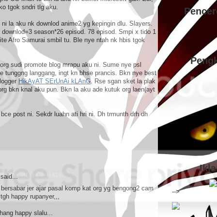
ko tgok sndri tlg aku.
Pencer
 ni la aku nk downlod anime2 yg kepingin dlu. Slayers.
l downlod=3 season*26 episod. 78 episod. Smpi x tido 1
te Afro Samurai smbil tu. Ble nye ntah nk hbis tgok
Pengk
e org sudi promote blog mrapu aku ni. Sume nye psl
se tunggng langgang, ingt kn bhse prancis. Bkn nye best
blogger
HikAyAT SErUnAi kLAnG
. Rse sgan sket la plak
iorg bkn knal aku pun. Bkn la aku ade kutuk org laen(ayt
bce post ni. Sekdr luahn ati hri ni. Dh trmunth drh dh
Ikl
said...
 bersabar jer ajar pasal komp kat org yg bengong2 cam
-->
.tgh happy rupanyer,,,
ang happy slalu...