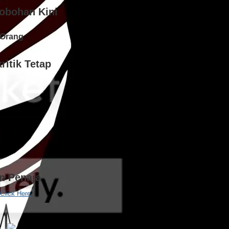
obohan Kini
Orang
ritik Tetap
an Penaja