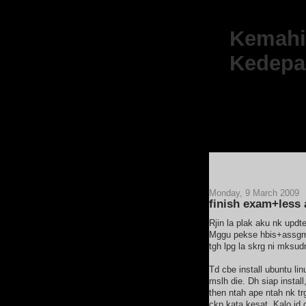
Kemahir
Kedepa
[Ad
Monday, 9 March 2009
finish exam+less
Rjin la plak aku nk updt
Mggu pekse hbis+assgmn
tgh lpg la skrg ni mksud
Td cbe install ubuntu li
mslh die. Dh siap instal
then ntah ape ntah nk t
ckp kata kesat. Kalo jd 