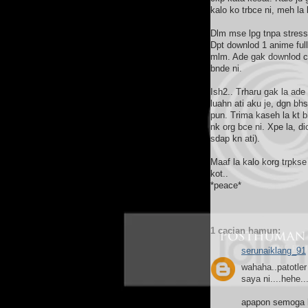
kalo ko trbce ni, meh la 
Dlm mse lpg tnpa stress
Dpt downlod 1 anime ful
mlm. Ade gak downlod ci
bnde ni.
Ish2.. Trharu gak la ad
luahn ati aku je, dgn bh
pun. Trima kaseh la kt 
nk org bce ni. Xpe la, d
sdap kn ati).
Maaf la kalo korg trpkse 
kot..
*peace*
1 cacian hamun:
serunaiklang_91
wahaha..patotler
saya ni....hehe..
apapon semoga h