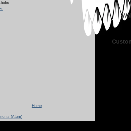
..hehe
28
Wal
Custo
Home
ments (Atom)