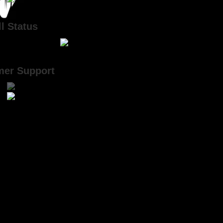
l Status
mer Support